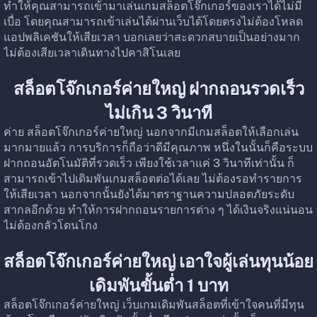
ทำให้คุณสามารถเข้ามาเล่นเกมสล็อตโจ๊กเกอร์ของเราได้ไม่มี
เบื่อ โดยคุณสามารถเข้าเล่นได้ผ่านเว็บได้โดยตรงไม่ต้องโหลด
แอปพลิเคชันให้เสียเวลา บอกเลยว่าสะดวกสบายเป็นอย่างมาก 
ไม่ต้องเสียเวลาเดินทางไปคาสิโนเลย
สล็อตโจ๊กเกอร์ค่ายใหญ่ ฝากถอนรวดเร็ว
ไม่เกิน 3 วินาที
ค่าย สล็อตโจ๊กเกอร์ค่ายใหญ่ นอกจากมีเกมสล็อตให้เลือกเล่น
มากมายแล้ว การบริการก็ถือว่าดีมีคุณภาพ หนึ่งในนั้นก็คือระบบ
ฝากถอนอัตโนมัติที่รวดเร็ว เพียงใช้เวลาแค่ 3 วินาทีเท่านั้น ก็
สามารถเข้าไปเดิมพันเกมสล็อตต่อได้เลย ไม่ต้องรอทำรายการ
ให้เสียเวลา นอกจากนั้นยังได้มาตราฐานความปลอดภัยระดับ
สากลอีกด้วย ทำให้การฝากถอนรายการต่าง ๆ 
ได้เงินจริงแน่นอน
ไม่ต้องกลัวโดนโกง
สล็อตโจ๊กเกอร์ค่ายใหญ่ เอาใจผู้เล่นทุนน้อย 
เดิมพันขั้นตํ่า 1 บาท
สล็อตโจ๊กเกอร์ค่ายใหญ่ เว็บเกมเดิมพันสล็อตที่เข้าใจคนที่มีทุน