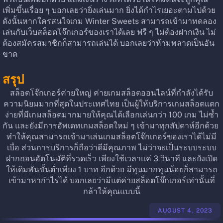
เพิ่มขึ้นเรื่อย ๆ บอกเลยว่ายิ่งเล่นมาก ยิ่งได้กำไรเยอะตามไปด้วย 
ดังนั้นหากใครสนใจเกม Winter Sweets สามารถเข้ามาทดลอง
เล่นกับเว็บสล็อตโจ๊กเกอร์ของเราได้เลย ฟรี ๆ ไม่ต้องฝากเงิน ไม่
ต้องสมัครสมาชิกก็สามารถเล่นได้ บอกเลยว่าห้ามพลาดเป็นอัน
ขาด
สรุป
สล็อตโจ๊กเกอร์ค่ายใหญ่ ค่ายเกมสล็อตออนไลน์ที่กำลังได้รับ
ความนิยมมากที่สุดในประเทศไทย เป็นผู้ให้บริการเกมสล็อตแตก
ง่ายที่มีเกมสล็อตมากมายให้คุณได้เลือกเล่นกว่า 100 เกม ไม่ซํ้า
กัน และยังมีการอัพเดทเกมสล็อตใหม่ ๆ เข้ามาทุกสัปดาห์อีกด้วย 
ทำให้คุณสามารถเข้ามาเล่นเกมสล็อตโจ๊กเกอร์ของเราได้ไม่มี
เบื่อ ส่วนการบริการก็ถือว่าดีมีคุณภาพ ไม่ว่าจะเป็นระบบระบบ
ฝากถอนอัตโนมัติที่รวดเร็ว เพียงใช้เวลาแค่ 3 วินาที และยังเปิด
ให้เดิมพันขั้นตํ่าเพียง 1 บาท อีกด้วย มีทุนมากทุนน้อยก็สามารถ
เข้ามาหากำไรได้ บอกเลยว่ามีแต่ค่ายสล็อตโจ๊กเกอร์เท่านั้นที่
กล้าให้คุณแบบนี้
AUGUST 4, 2023