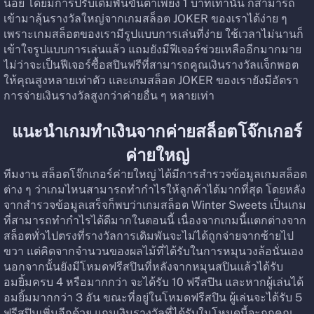
น้อย โดยมีการปรับเดิมพันขั้นตํ่าเพียง 1 บาทเท่านั้น ก็สามารถ
เข้ามาลุ้นรางวัลใหญ่จากเกมสล็อต JOKER ของเราได้ง่าย ๆ 
เพราะเกมสล็อตของเรามีรูปแบบการเล่นที่ง่าย ใช้เวลาไม่นานก็
เข้าใจรูปแบบการเล่นแล้ว แถมยังมีฟีเจอร์ช่วยเหลืออีกมากมาย 
ไม่ว่าจะเป็นฟีเจอร์ซื้อสปินฟรีที่สามารถคูณเงินรางวัลแจ็กพอต
ให้คุณสูงหลายเท่าตัว และเกมสล็อต JOKER ของเรายังมี
อัตรา
การจ่ายเงินรางวัลสูงกว่าค่ายอื่น ๆ หลายเท่า 
แนะนำเกมทำเงินจากค่ายสล็อตโจ๊กเกอร์
ค่ายใหญ่
ทีมงาน สล็อตโจ๊กเกอร์ค่ายใหญ่ ได้มีการสำรวจข้อมูลเกมสล็อต
ต่าง ๆ ว่าเกมไหนสามารถทำกำไรให้ลูกค้าได้มากที่สุด โดยหลัง
จากสำรวจข้อมูลเสร็จก็พบว่าเกมสล็อต Winter Sweets เป็นเกม
ที่สามารถทำกำไรได้ดีมากในตอนนี้ เนื่องจากเกมนี้แตกต่างจาก
สล็อตทั่วไปตรงที่รางวัลการเดิมพันจะไม่ได้ถูกจ่ายจากซ้ายไป
ขวา แต่คิดจากจำนวนของผลไม้ที่ได้รับในการหมุนวงล้อนั่นเอง 
นอกจากนั้นยังมีโหมดฟรีสปินที่หลังจากหมุนสปินแล้วได้รับ
อมยิ้มครบ 4 หรือมากกว่า จะได้รับ 10 ฟรีสปิน และหากผู้เล่นได้
อมยิ้มมากกว่า 3 อัน ขณะที่อยู่ในโหมดฟรีสปิน ผู้เล่นจะได้รับ 5 
ฟรีสปินเพิ่มอีกด้วย แถมเงินรางวัลที่ได้รับในโหมดนี้จะถูกคูณ