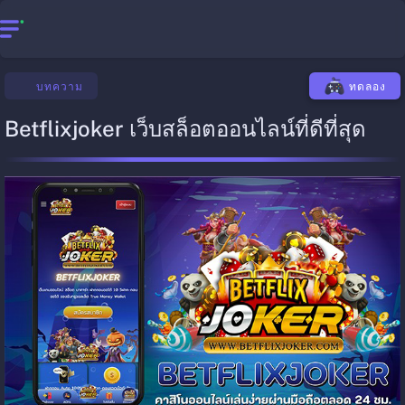
บทความ
ทดลอง
Betflixjoker เว็บสล็อตออนไลน์ที่ดีที่สุด