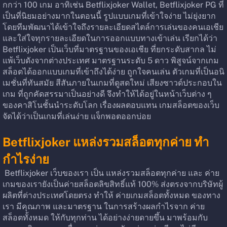
กกว่า 100 เกม อาทิเช่น Betflixjoker Wallet, Betflixjoker PG ที่
เป็นที่นิยมอย่างมากในตอนนี้ รูปแบบเกมที่เข้าใจง่าย ไม่ยุ่งยาก 
โดยทีมพัฒนาได้เข้าใจถึงรายละเอียดสไตล์การเล่นของคนเอเชีย 
และใส่ใจทุกรายละเอียดในการออกแบบทางเข้าเล่น เรียกได้ว่า 
Betflixjoker เป็นเว็บที่มาตรฐานของเอเชีย ที่ยกระดับสากล ไม่
แพ้เว็บดังจากต่างประเทศ มาตรฐานระดับ 5 ดาว พิสูจน์จากเกม
สล็อตได้ออกแบบเกมที่เข้าถึงได้ง่าย ถูกใจคนเล่น ตัวเกมที่เป็นอนิ
เมชั่นที่ทันสมัย สีสันภายในเกมที่ดูสดใหม่ เสียงซาวด์ประกอบใน
เกม ที่ถูกคัดสรรมาเป็นอย่างดี จึงทำให้ได้อยู่ในหน้าเว็บต่าง ๆ 
ของคาสิโนชั้นนำระดับโลก เรื่องผลตอบแทน เกมสล็อตของเว็บ 
จัดได้ว่าเป็นเกมที่เล่นง่าย แจ็กพอตออกบ่อย
Betflixjoker แหล่งรวมสล็อตทุกค่าย ทำ
กำไรง่าย
 Betflixjoker เว็บของเรา เป็น แหล่งรวมสล็อตทุกค่าย และ ค่าย
เกมของเรายังเป็นค่ายสล็อตลิขสิทธิ์แท้ 100% ส่งตรงจากบริษัทผู้
ผลิตที่ต่างประเทศโดยตรง ทำให้ ค่ายเกมสล็อตทั้งหมด ของทาง
เรา มีคุณภาพ และมาตรฐาน ในการสร้างผลกำไรจาก ค่าย
สล็อตทั้งหมด ให้กับทุกท่าน ได้อย่างง่ายดายขึ้น มาพร้อมกับ