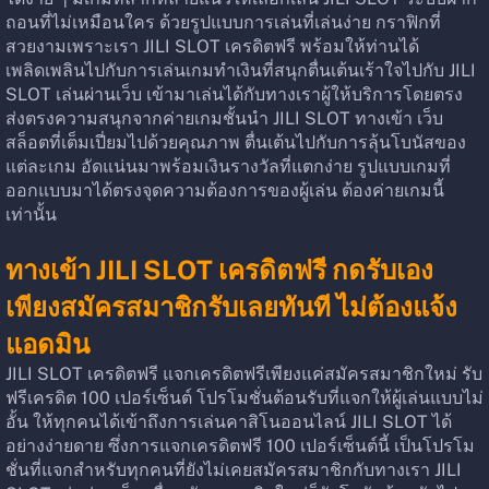
ถอนที่ไม่เหมือนใคร ด้วยรูปแบบการเล่นที่เล่นง่าย กราฟิกที่
สวยงามเพราะเรา JILI SLOT เครดิตฟรี พร้อมให้ท่านได้
เพลิดเพลินไปกับการเล่นเกมทำเงินที่สนุกตื่นเต้นเร้าใจไปกับ JILI 
SLOT เล่นผ่านเว็บ เข้ามาเล่นได้กับทางเราผู้ให้บริการโดยตรง 
ส่งตรงความสนุกจากค่ายเกมชั้นนำ JILI SLOT ทางเข้า เว็บ
สล็อตที่เต็มเปี่ยมไปด้วยคุณภาพ ตื่นเต้นไปกับการลุ้นโบนัสของ
แต่ละเกม อัดแน่นมาพร้อมเงินรางวัลที่แตกง่าย รูปแบบเกมที่
ออกแบบมาได้ตรงจุดความต้องการของผู้เล่น ต้องค่ายเกมนี้
เท่านั้น
ทางเข้า JILI SLOT เครดิตฟรี กดรับเอง 
เพียงสมัครสมาชิกรับเลยทันที ไม่ต้องแจ้ง
แอดมิน
JILI SLOT เครดิตฟรี แจกเครดิตฟรีเพียงแค่สมัครสมาชิกใหม่ รับ
ฟรีเครดิต 100 เปอร์เซ็นต์ โปรโมชั่นต้อนรับที่แจกให้ผู้เล่นแบบไม่
อั้น ให้ทุกคนได้เข้าถึงการเล่นคาสิโนออนไลน์ JILI SLOT ได้
อย่างง่ายดาย ซึ่งการแจกเครดิตฟรี 100 เปอร์เซ็นต์นี้ เป็นโปรโม
ชั่นที่แจกสำหรับทุกคนที่ยังไม่เคยสมัครสมาชิกกับทางเรา JILI 