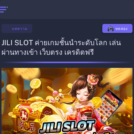
บทความ
ทดลอง
JILI SLOT ค่ายเกมชั้นนำระดับโลก เล่น
ผ่านทางเข้า เว็บตรง เครดิตฟรี