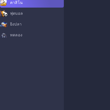
คาสิโน
ฟุตบอล
ยิงปลา
ทดลอง