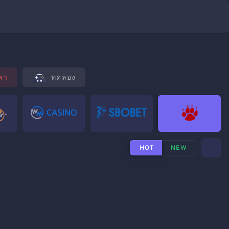
ลา
ทดลอง
HOT
NEW