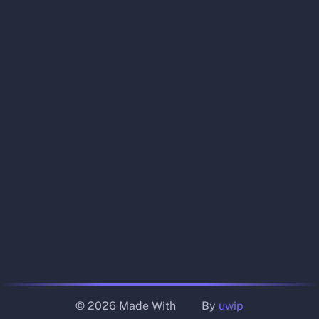
© 2026 Made With
By
uwip