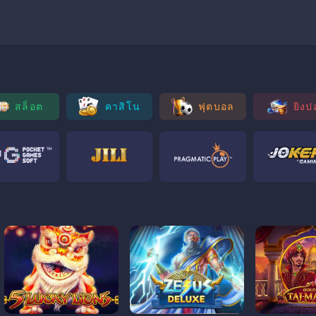
สล็อต
คาสิโน
ฟุตบอล
ยิงป