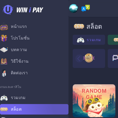
สล็อต
หน้าแรก
โปรโมชั่น
รวมเกม
บทความ
วิธีใช้งาน
ติดต่อเรา
เกมและคาสิโน
RANDOM
GAME
รวมเกม
สล็อต