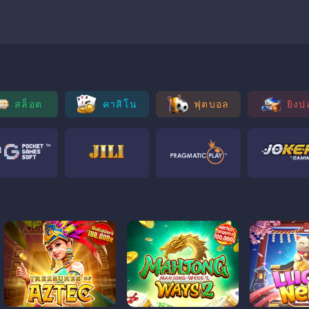
สล็อต
คาสิโน
ฟุตบอล
ยิงป