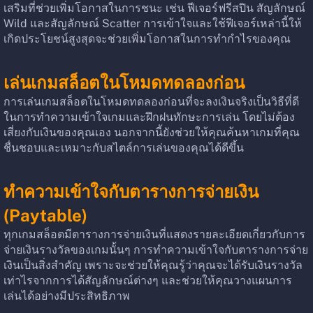
เสริมที่ช่วยเพิ่มโอกาสในการชนะ เช่น ฟีเจอร์ฟรีสปิน สัญลักษณ์ 
Wild และสัญลักษณ์ Scatter การเข้าใจและใช้ฟีเจอร์เหล่านี้ให้
เกิดประโยชน์สูงสุดจะช่วยเพิ่มโอกาสในการทำกำไรของคุณ
เล่นเกมสล็อตในโหมดทดลองก่อน
การเล่นเกมสล็อตในโหมดทดลองก่อนที่จะลงเงินจริงเป็นวิธีที่ดี
ในการทำความเข้าใจเกมและฝึกฝนทักษะการเล่น โดยไม่ต้อง
เสี่ยงกับเงินของคุณเอง นอกจากนี้ยังช่วยให้คุณค้นหาเกมที่คุณ
ชื่นชอบและเหมาะกับสไตล์การเล่นของคุณได้ดีขึ้น
ทำความเข้าใจกับตารางการจ่ายเงิน 
(Paytable)
ทุกเกมสล็อตมีตารางการจ่ายเงินที่แสดงรายละเอียดเกี่ยวกับการ
จ่ายเงินรางวัลของเกมนั้นๆ การทำความเข้าใจกับตารางการจ่าย
เงินเป็นสิ่งสำคัญ เพราะจะช่วยให้คุณรู้ว่าคุณจะได้รับเงินรางวัล
เท่าไรจากการได้สัญลักษณ์ต่างๆ และช่วยให้คุณวางแผนการ
เล่นได้อย่างมีประสิทธิภาพ