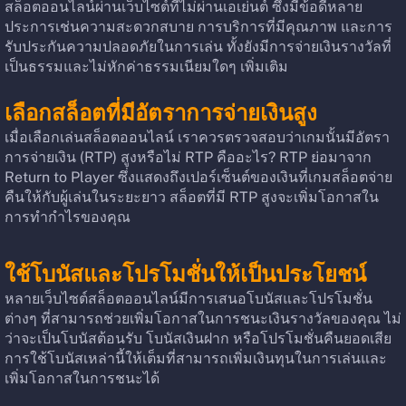
สล็อตออนไลน์ผ่านเว็บไซต์ที่ไม่ผ่านเอเย่นต์ ซึ่งมีข้อดีหลาย
ประการเช่นความสะดวกสบาย การบริการที่มีคุณภาพ และการ
รับประกันความปลอดภัยในการเล่น ทั้งยังมีการจ่ายเงินรางวัลที่
เป็นธรรมและไม่หักค่าธรรมเนียมใดๆ เพิ่มเติม
เลือกสล็อตที่มีอัตราการจ่ายเงินสูง
เมื่อเลือกเล่นสล็อตออนไลน์ เราควรตรวจสอบว่าเกมนั้นมีอัตรา
การจ่ายเงิน (RTP) สูงหรือไม่ RTP คืออะไร? RTP ย่อมาจาก 
Return to Player ซึ่งแสดงถึงเปอร์เซ็นต์ของเงินที่เกมสล็อตจ่าย
คืนให้กับผู้เล่นในระยะยาว สล็อตที่มี RTP สูงจะเพิ่มโอกาสใน
การทำกำไรของคุณ
ใช้โบนัสและโปรโมชั่นให้เป็นประโยชน์
หลายเว็บไซต์สล็อตออนไลน์มีการเสนอโบนัสและโปรโมชั่น
ต่างๆ ที่สามารถช่วยเพิ่มโอกาสในการชนะเงินรางวัลของคุณ ไม่
ว่าจะเป็นโบนัสต้อนรับ โบนัสเงินฝาก หรือโปรโมชั่นคืนยอดเสีย 
การใช้โบนัสเหล่านี้ให้เต็มที่สามารถเพิ่มเงินทุนในการเล่นและ
เพิ่มโอกาสในการชนะได้