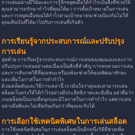
การเล่นอย่างมีวินัยและการรู้จักหยุดเมื่อได้กำไรเป็นสิ่งที่ช่วยให้
คุณสามารถรักษากำไรที่คุณได้มา การตั้งเป้าหมายในการเล่น
และการหยุดเมื่อคุณได้กำไรตามเป้าหมายจะช่วยป้องกันไม่ให้
คุณเสียเงินที่ได้มาไปกับการเล่นที่เกินตัว
การเรียนรู้จากประสบการณ์และปรับปรุง
การเล่น
สุดท้าย การเรียนรู้จากประสบการณ์การเล่นของคุณเองและการ
ปรับปรุงการเล่นอย่างต่อเนื่องเป็นสิ่งที่สำคัญ การทบทวนการเล่น
และการสังเกตวิธีที่คุณชนะหรือแพ้จะช่วยให้คุณพัฒนาทักษะ
และเพิ่มโอกาสในการทำกำไร
ด้วยเคล็ดลับและวิธีการเหล่านี้ เรามั่นใจว่าคุณจะสามารถเล่น
สล็อตเว็บตรงให้ได้กำไรอย่างมีประสิทธิภาพและยั่งยืน อย่าลืมว่า
เกมสล็อตเป็นเกมที่สนุกและมีโอกาสในการทำกำไร แต่ควรเล่น
อย่างมีสติและไม่เสียเงินเกินกว่าที่คุณจะรับได้
การเลือกใช้เทคนิคพิเศษในการเล่นสล็อต
การใช้เทคนิคพิเศษในการเล่นสล็อตเป็นอีกหนึ่งวิธีที่ช่วยเพิ่ม