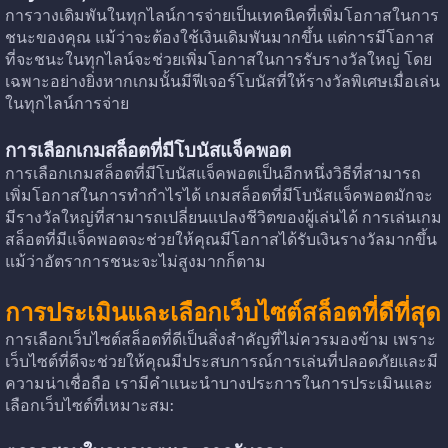
การวางเดิมพันในทุกไลน์การจ่ายเป็นเทคนิคที่เพิ่มโอกาสในการ
ชนะของคุณ แม้ว่าจะต้องใช้เงินเดิมพันมากขึ้น แต่การมีโอกาส
ที่จะชนะในทุกไลน์จะช่วยเพิ่มโอกาสในการรับรางวัลใหญ่ โดย
เฉพาะอย่างยิ่งหากเกมนั้นมีฟีเจอร์โบนัสที่ให้รางวัลพิเศษเมื่อเล่น
ในทุกไลน์การจ่าย
การเลือกเกมสล็อตที่มีโบนัสแจ็คพอต
การเลือกเกมสล็อตที่มีโบนัสแจ็คพอตเป็นอีกหนึ่งวิธีที่สามารถ
เพิ่มโอกาสในการทำกำไรได้ เกมสล็อตที่มีโบนัสแจ็คพอตมักจะ
มีรางวัลใหญ่ที่สามารถเปลี่ยนแปลงชีวิตของผู้เล่นได้ การเล่นเกม
สล็อตที่มีแจ็คพอตจะช่วยให้คุณมีโอกาสได้รับเงินรางวัลมากขึ้น 
แม้ว่าอัตราการชนะจะไม่สูงมากก็ตาม
การประเมินและเลือกเว็บไซต์สล็อตที่ดีที่สุด
การเลือกเว็บไซต์สล็อตที่ดีเป็นสิ่งสำคัญที่ไม่ควรมองข้าม เพราะ
เว็บไซต์ที่ดีจะช่วยให้คุณมีประสบการณ์การเล่นที่ปลอดภัยและมี
ความน่าเชื่อถือ เรามีคำแนะนำบางประการในการประเมินและ
เลือกเว็บไซต์ที่เหมาะสม: