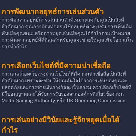
การพัฒนากลยุทธ์การเล่นส่วนตัว
การพัฒนากลยุทธ์การเล่นส่วนตัวที่เหมาะสมกับคุณเป็นสิ่งที่
สำคัญมาก คุณอาจต้องทดลองใช้กลยุทธ์ต่างๆ เช่น การเพิ่มเดิม
พันเมื่อคุณชนะ หรือการหยุดเล่นเมื่อคุณได้กำไรตามเป้าหมาย 
การค้นหากลยุทธ์ที่ดีที่สุดสำหรับคุณจะช่วยให้คุณเพิ่มโอกาสใน
การทำกำไร
การเลือกเว็บไซต์ที่มีความน่าเชื่อถือ
การเล่นสล็อตเว็บตรงผ่านเว็บไซต์ที่มีความน่าเชื่อถือเป็นสิ่งที่
สำคัญมาก เพราะจะช่วยให้คุณมั่นใจได้ว่าการเล่นของคุณจะ
ปลอดภัยและการจ่ายเงินรางวัลจะเป็นธรรม ควรเลือกเว็บไซต์ที่
มีใบอนุญาตและได้รับการรับรองจากองค์กรที่เกี่ยวข้อง เช่น 
Malta Gaming Authority หรือ UK Gambling Commission
การเล่นอย่างมีวินัยและรู้จักหยุดเมื่อได้
กำไร