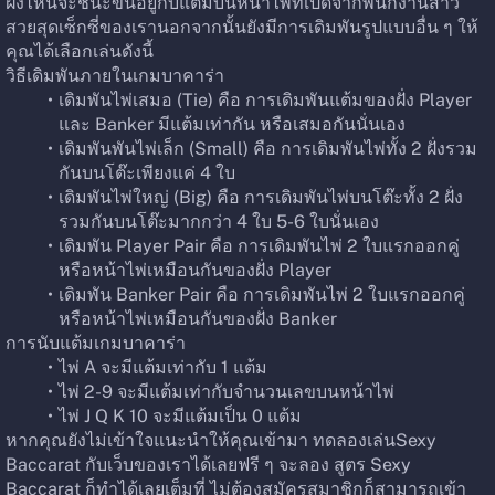
ฝั่งไหนจะชนะขึ้นอยู่กับแต้มบนหน้าไพ่ที่เปิดจากพนักงานสาว
สวยสุดเซ็กซี่ของเรานอกจากนั้นยังมีการเดิมพันรูปแบบอื่น ๆ ให้
คุณได้เลือกเล่นดังนี้
วิธีเดิมพันภายในเกมบาคาร่า
เดิมพันไพ่เสมอ (Tie) คือ การเดิมพันแต้มของฝั่ง Player 
และ Banker มีแต้มเท่ากัน หรือเสมอกันนั่นเอง
เดิมพันพันไพ่เล็ก (Small) คือ การเดิมพันไพ่ทั้ง 2 ฝั่งรวม
กันบนโต๊ะเพียงแค่ 4 ใบ
เดิมพันไพ่ใหญ่ (Big) คือ การเดิมพันไพ่บนโต๊ะทั้ง 2 ฝั่ง
รวมกันบนโต๊ะมากกว่า 4 ใบ 5-6 ใบนั่นเอง
เดิมพัน Player Pair คือ การเดิมพันไพ่ 2 ใบแรกออกคู่
หรือหน้าไพ่เหมือนกันของฝั่ง Player
เดิมพัน Banker Pair คือ การเดิมพันไพ่ 2 ใบแรกออกคู่
หรือหน้าไพ่เหมือนกันของฝั่ง Banker
การนับแต้มเกมบาคาร่า
ไพ่ A จะมีแต้มเท่ากับ 1 แต้ม
ไพ่ 2-9 จะมีแต้มเท่ากับจำนวนเลขบนหน้าไพ่
ไพ่ J Q K 10 จะมีแต้มเป็น 0 แต้ม
หากคุณยังไม่เข้าใจแนะนำให้คุณเข้ามา ทดลองเล่นSexy 
Baccarat กับเว็บของเราได้เลยฟรี ๆ จะลอง สูตร Sexy 
Baccarat ก็ทำได้เลยเต็มที่ ไม่ต้องสมัครสมาชิกก็สามารถเข้า